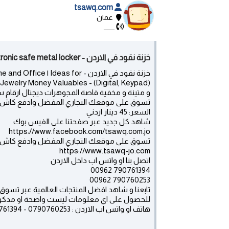
tsawq.com
عمان
___
خزنة نقود في الاردن - digital electronic safe metal locker - عمان
خزنة نقود في الاردن -  Ideas for
و متينة و مخفية قاصة المجوهرات ديجتال ارقام سرية
تسوق على موقعك التجاري المفضل وادفع كاش دا
السعر: 45 دينار اردني
شاهد كل جديد عبر صفحتنا على الفيس بوك
https://www.facebook.com/tsawq.com.jo
تسوق على موقعك التجاري المفضل وادفع كاش ف
https://www.tsawq-jo.com
اتصل بنا او واتس اب داخل الاردن
790761394 00962
790760253 00962
تابعنا و شاهد افضل المنتجات العالمية عبر تسوق كوم ا
للحصول على اي معلومات ليست واضحة او مذكورة ، ل
هاتف او واتس اب الاردن : 0790760253 - 0790761394