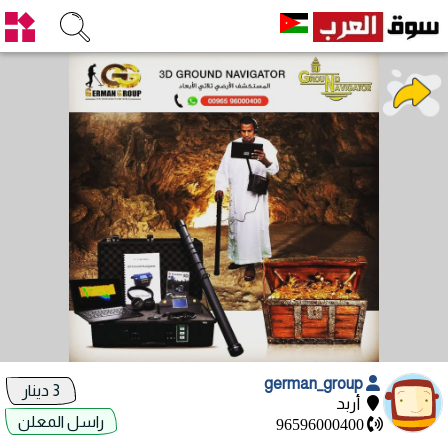
german_group
3 دينار
أربد
راسل المعلن
96596000400