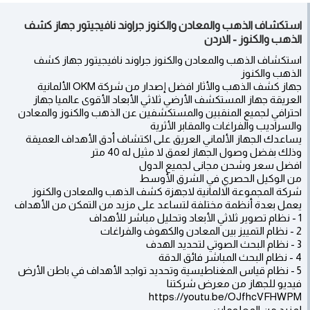
استكشاف الذهب والمعادن والكنوز جراوند نافيجيتور جهاز كشف
الذهب والكنوز - الاردن
استكشاف الذهب والمعادن والكنوز جراوند نافيجيتور جهاز كشف
الذهب والكنوز
جهاز كشف الذهب والأثار افضل إصدار من شركة OKM الألمانية
العريقة جهاز المستكشف الأرضي ثلاثي الأبعاد الأقوى عالميا جهاز
احترافي لجميع المنقبين والمستكشفين عن الذهب والكنوز والمعادن
والسراديب والفراغات والمقابر الأثرية
يساعدك الجهاز الألماني العريق على اكتشاف أدق الأهداف العميقة
وذلك بفضل وصول الجهاز لعمق لا مثيل له 40 متر
افضل سعر وشحن مجانى لجميع الدول
من الوكيل الحصري في الشرق الأوسط
شركة المجموعة الالمانية لاجهزة كشف الذهب والمعادن والكنوز
يعمل بعدة أنظمة مختلفة لتساعد على مزيد من التمكن من الأهداف
1 - نظام تصوير ثلاثي الأبعاد وتحليل مباشر للأهداف
2 - نظام التمييز بين المعادن والكهوف والفراغات
3 - نظام البحث الصوتي لتحديد الهدف
4 - نظام البحث المباشر فائق الدقة
5 - نظام قياس المغناطيسية وتحديد تواجد الأهداف في باطن الأرض
فيديو للجهاز من معرض شركتنا
https://youtu.be/OJfhcVFHWPM
لمزيد من المعلومات