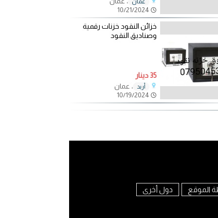
، عمان
عمان
10/21/2024
خزائن النقود خزنات رقمية
وصناديق النقود
35 دينار
، عمان
أربد
10/19/2024
ة الموقع
دول أخرى