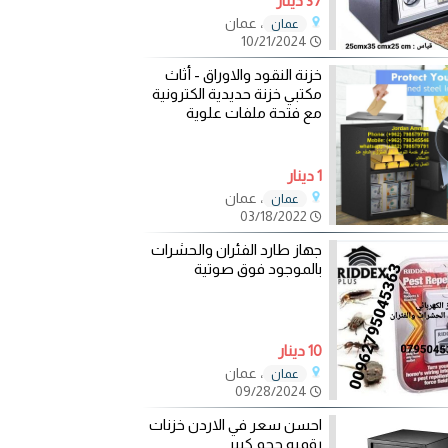
37 دينار
، عمان
عمان
10/21/2024
خزنة النقود والاوراق - أثاث
مكتبي خزنة حديدية الكترونية
مع فتحة ملفات علوية
1 دينار
، عمان
عمان
03/18/2022
جهاز طارد الفئران والحشرات
بالموجود فوق صوتية
10 دينار
، عمان
عمان
09/28/2024
احسن سعر في الاردن خزنات
رقميه حجم كبير