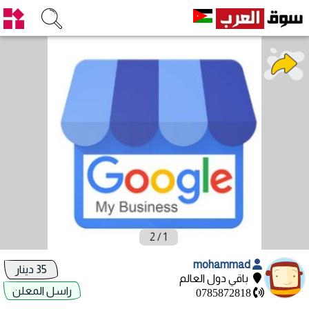
2
/
1
mohammad
35 دينار
باقي دول العالم
راسل المعلن
0785872818