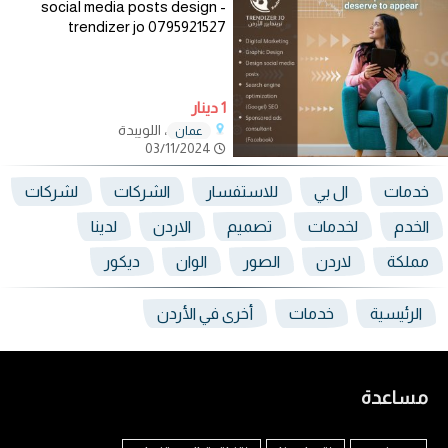
social media posts design -
trendizer jo 0795921527
1 دينار
، اللويبدة
عمان
03/11/2024
خدمات
ال بي
للاستفسار
الشركات
لشركات
الخدم
لخدمات
تصميم
الاردن
لدينا
مملكة
لاردن
الصور
الوان
ديكور
الرئيسية
خدمات
أخرى في الأردن
مساعدة