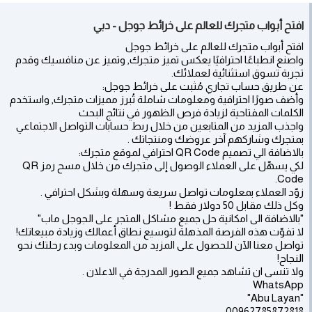
افتح أبواب متجرك للعالم على خرائط جوجل - دبي
افتح أبواب متجرك للعالم على خرائط جوجل
واصنع انطباعًا احترافيًا يعكس تميز متجرك, وتميز عن منافسيك وقدم
تجربة تسوق استثنائية لعملائك.
عن طريق حساب تجاري مُثبت على خرائط جوجل:
وأضف صورًا احترافية ومعلومات شاملة تُبرز مميزات متجرك, واستخدم
الكلمات المفتاحية لزيادة فرص الظهور في نتائج البحث
واجذب المزيد من المتابعين من خلال ربط حسابات التواصل الاجتماعي
بمتجرك وشاركهم آخر عروضك ومنتجاتك .
بالاضافة الي تصميم QR Code احترافي لموقع متجرك:
لكي يسهّل على العملاء الوصول إلى متجرك من خلال مسح رمز QR
Code.
زوّد العملاء بمعلومات تواصل سريعة وسهلة وبشكل احترافي .
وكل ذلك مقابل 50 دولار فقط !
"بالاضافة الى امكانية حل جميع مشاكل المتجر على الجوجل ماب"
لا تفوّت هذه الفرصة المذهلة لتوسيع نطاق أعمالك وزيادة مبيعاتك!
تواصل معنا الآن للحصول على المزيد من المعلومات وبدء رحلتك نحو
النجاح!
ولا تنسى ان تشاهد جميع الصور المدرجة في الاعلان .
WhatsApp
"Abu Layan"
00962785872818