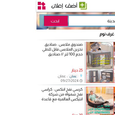
 غرف نوم
صندوق ملابس : صناديق
تخزين الملابس قابل للطي
حجم 100 لتر // صناديق
25 دينار
، عمان
عمان
09/27/2024
كرسي نفخ انتكس : كراسي
نفخ شمواه من شركة
انتيكس العالمية مع قاعدة