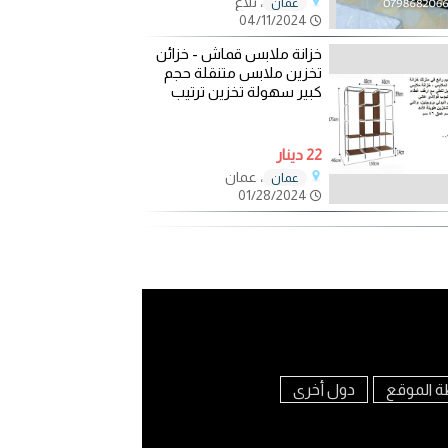
، تلاع
عمان
04/11/2024
خزانة ملابس قماش - خزائن
تخزين ملابس متنقلة حجم
كبير سهولة تخزين ترتيب
22 دينار
، عمان
عمان
01/28/2024
ة الموقع
دول أخرى