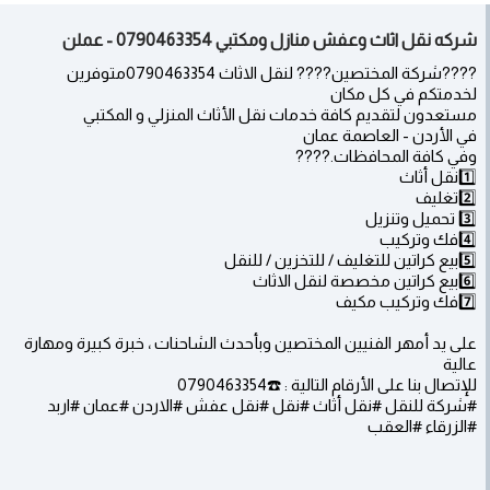
شركه نقل اثاث وعفش منازل ومكتبي 0790463354 - عملن
????شركة المختصين???? لنقل الاثاث 0790463354متوفرين
لخدمتكم في كل مكان
مستعدون لتقديم كافة خدمات نقل الأثاث المنزلي و المكتبي
في الأردن - العاصمة عمان
وفي كافة المحافظات.????
1️⃣نقل أثاث
2️⃣تغليف
3️⃣ تحميل وتنزيل
4️⃣فك وتركيب
5️⃣بيع كراتين للتغليف / للتخزين / للنقل
6️⃣بيع كراتين مخصصة لنقل الاثاث
7️⃣فك وتركيب مكيف
على يد أمهر الفنيين المختصين وبأحدث الشاحنات ، خبرة كبيرة ومهارة
عالية
للإتصال بنا على الأرقام التالية : ☎️0790463354
#شركة للنقل #نقل أثاث #نقل #نقل عفش #الاردن #عمان #اربد
#الزرقاء #العقب