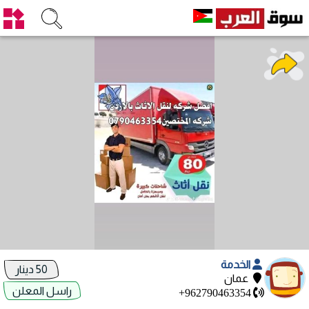
الخدمة
50 دينار
عمان
راسل المعلن
+962790463354