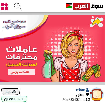
miran
25 دينار
عمان
راسل المعلن
962785407409