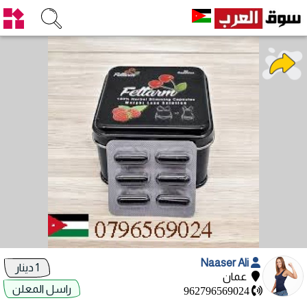
Naaser Ali
1 دينار
عمان
راسل المعلن
962796569024