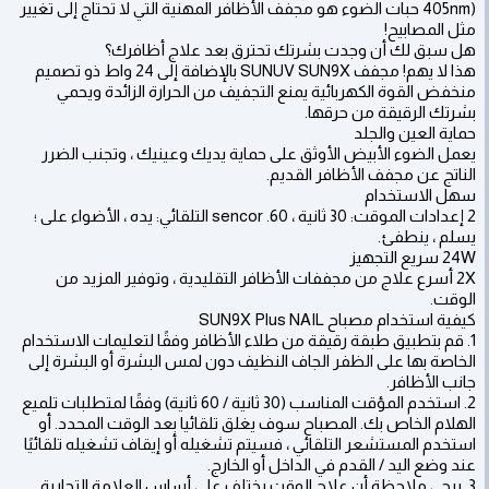
405nm) حبات الضوء هو مجفف الأظافر المهنية التي لا تحتاج إلى تغيير
مثل المصابيح!
هل سبق لك أن وجدت بشرتك تحترق بعد علاج أظافرك؟
هذا لا يهم! مجفف SUNUV SUN9X بالإضافة إلى 24 واط ذو تصميم
منخفض القوة الكهربائية يمنع التجفيف من الحرارة الزائدة ويحمي
بشرتك الرقيقة من حرقها.
حماية العين والجلد
يعمل الضوء الأبيض الأوثق على حماية يديك وعينيك ، وتجنب الضرر
الناتج عن مجفف الأظافر القديم.
سهل الاستخدام
2 إعدادات الموقت: 30 ثانية ، 60. sencor التلقائي: يده ، الأضواء على ؛
يسلم ، ينطفئ.
24W سريع التجهيز
2X أسرع علاج من مجففات الأظافر التقليدية ، وتوفير المزيد من
الوقت.
كيفية استخدام مصباح SUN9X Plus NAIL
1. قم بتطبيق طبقة رقيقة من طلاء الأظافر وفقًا لتعليمات الاستخدام
الخاصة بها على الظفر الجاف النظيف دون لمس البشرة أو البشرة إلى
جانب الأظافر.
2. استخدم المؤقت المناسب (30 ثانية / 60 ثانية) وفقًا لمتطلبات تلميع
الهلام الخاص بك. المصباح سوف يغلق تلقائيا بعد الوقت المحدد. أو
استخدم المستشعر التلقائي ، فسيتم تشغيله أو إيقاف تشغيله تلقائيًا
عند وضع اليد / القدم في الداخل أو الخارج.
3. يرجى ملاحظة أن علاج الوقت يختلف على أساس العلامة التجارية