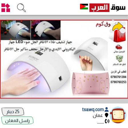
tsawq.com
25 دينار
عمان
راسل المعلن
___