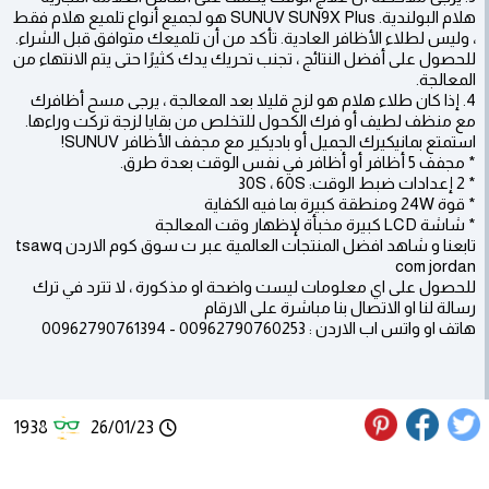
هلام البولندية. SUNUV SUN9X Plus هو لجميع أنواع تلميع هلام فقط
، وليس لطلاء الأظافر العادية. تأكد من أن تلميعك متوافق قبل الشراء.
للحصول على أفضل النتائج ، تجنب تحريك يدك كثيرًا حتى يتم الانتهاء من
المعالجة.
4. إذا كان طلاء هلام هو لزج قليلا بعد المعالجة ، يرجى مسح أظافرك
مع منظف لطيف أو فرك الكحول للتخلص من بقايا لزجة تركت وراءها.
استمتع بمانيكيرك الجميل أو باديكير مع مجفف الأظافر SUNUV!
* مجفف 5 أظافر أو أظافر في نفس الوقت بعدة طرق.
* 2 إعدادات ضبط الوقت: 30S ، 60S
* قوة 24W ومنطقة كبيرة بما فيه الكفاية
* شاشة LCD كبيرة مخبأة لإظهار وقت المعالجة
تابعنا و شاهد افضل المنتجات العالمية عبر ت سوق كوم الاردن tsawq
com jordan
للحصول على اي معلومات ليست واضحة او مذكورة ، لا تترد في ترك
رسالة لنا او الاتصال بنا مباشرة على الارقام
هاتف او واتس اب الاردن : 00962790760253 - 00962790761394
1938
26/01/23