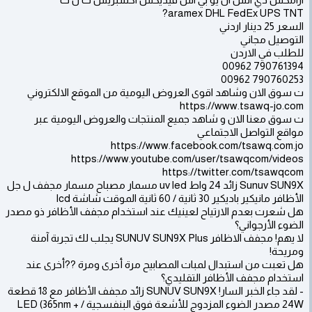
aramex DHL FedEx UPS TNT?
السعر 25 دينار اردني
التوصيل مجاني
للطلب في الاردن
790761394 00962
790760253 00962
ت سوق الان وشاهد اقوى العروض اليومية من الموقع الالكتروني
https://www.tsawq-jo.com
ت سوق معنا الان و شاهد جميع المنتجات والعروض اليومية عبر
مواقع التواصل الاجتماعي
https://www.facebook.com/tsawq.com.jo
https://www.youtube.com/user/tsawqcom/videos
https://twitter.com/tsawqcom
Sunuv SUN9X زائد 24 واط uv led مسمار مصباح مسمار مجفف ل جل
الأظافر مانيكير باديكير 30 ثانية / 60 ثانية الموقت شاشة lcd
هل شعرت بعدم الارتياح لعينيك عند استخدام مجفف الأظافر ذو مصدر
الضوء الأرجواني؟
لا يهم! مجفف الاظافر SUNUV SUN9X Plus يجلب لك تجربة آمنة
ومريحة!
هل تعبت من استبدال لمبات المصابيح مرة أخرى ومرة ??أخرى عند
استخدام مجفف الأظافر التقليدي؟
- لقد جاء الخبر السار! SUNUV SUN9X زائد مجفف الأظافر مع 18 قطعة
24W مصدر الضوء المزدوج للأشعة فوق البنفسجية / LED (365nm +