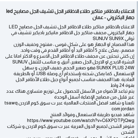
الاعتناء بالاظافر مناكير طلاء الاظافر الجل تنشيف الجل مصابيح led
جهاز اليكتروني - عمان
الاعتناء بالاظافر مناكير طلاء الاظافر الجل تنشيف الجل مصابيح LED
جهاز اليكتروني مجفف مناكير جل الاظافر مانيكير باديكير تنشيف في
ثواني SUNUV SUN9X
هذا المصباح او الجهاز هو على شكل قوس ، مفتوح وخفيف الوزن
مصمم ، يمكن علاج 5 أظافر اليد أو أظافر القدم في وقت واحد.
إن كنتي تبحثين عن مجفف طلاء الاظافر الجل الاسرع و الاكثر امانا على
البشرة الايدي او الارجل الجل صغير، أنيق، و مناسب للتنقل SUNUV
SUN9X PLUS 24W فهو صغير الحجم، خفيف الوزن، و سهل
الإستعمال. كما يمكن شحنه بإستخدام أي وصلة USB، أو بالطريقة
العادية. هذا المجفف مناسب لجميع أنواع جيل طلاء الأظافر الجل
بقوة 24 واط
يتم تباعد الأضواء من الأسفل للحصول على توزيع متساوي هناك عدد
غير قليل من مصابيح الإضاءة أسفل الوحدة
تابعنا و شاهد افضل المنتجات العالمية عبر ت سوق كوم الاردن tsawq
com jordan
شاهد فيديو طريقة الاستعمال وفوائد المنتج
https://www.youtube.com/watch?v=C6XPDTPjQwg
متوفر الشحن لجميع الدول العربية عبر ت سوق.كوم الاردن و شركات
الشحن
ارامكس دي اتش ال يو بي اس فيديكس اكسبريس ت ن ت