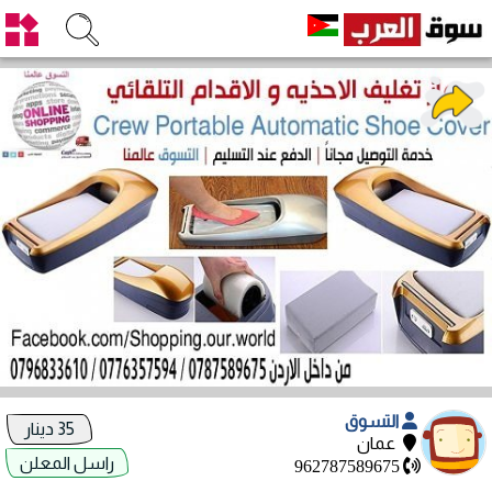
التسوق
35 دينار
عمان
راسل المعلن
962787589675