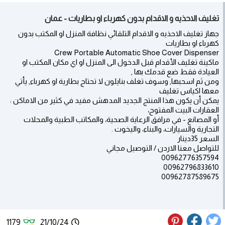
تغليف الاحذيه و الاقدام بدون كهرباء او بطاريات - عمان
جهاز تغليف الاحذيه و الاقدام التلقائي نظافة المنزل او المكتب بدون
كهرباء او بطاريات
Crew Portable Automatic Shoe Cover Dispenser
ماكينة تغليف الأقدام قبل الدخول الى المنزل او اي مكان المكتب او
العيادة فقط ضع قدمك بها ,
ومن ثم اسحبها, وسوف تغلف بنايلون لا تحتاج بطارية او كهرباء, يأتي
معها اكياس تغليف
يمكن أن يكون هذا المنتج الجديد المدهش مفيد في كثير من الاماكن :
العقارات البيت المفتوح،
أو المصانع - في مرافق الرعاية الصحية، والمكاتب الطبية والمحلات
التجارية والسيارات، والبناء، واليخوت .
السعر 35دينار
للتواصل معنا الاردن / التوصيل مجاني
00962776357594
00962796833610
00962787589675
1179
21/10/24