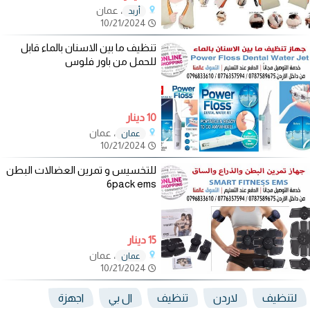
، عمان
أربد
10/21/2024
تنظيف ما بين الاسنان بالماء قابل
للحمل من باور فلوس
10 دينار
، عمان
عمان
10/21/2024
للتخسيس و تمرين العضالات البطن
6pack ems
15 دينار
، عمان
عمان
10/21/2024
لتنظيف
لاردن
تنظيف
ال بي
اجهزة