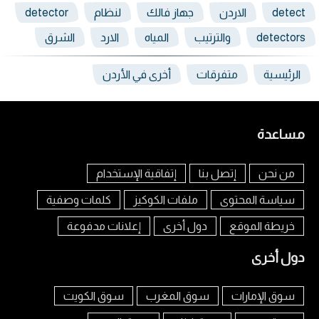
detect
الاردن
جهاز فالك
لنظام
detector
detectors
والترتيب
المياه
الارد
الشرق
الرئيسية
متفرقات
أخرى في الأردن
مساعدة
من نحن
إتصل بنا
إتفاقية الإستخدام
سياسة المحتوى
ملفات الكوكيز
كلمات وصفية
خريطة الموقع
دول أخرى
إعلانات مدفوعة
دول أخرى
سوق الإمارات
سوق المغرب
سوق الكويت