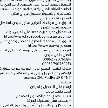
الجانبية القابلة للطي براعة إضافية. حواف الشفاه 
كمحاضرة أو كمبيوتر محمول في أي مكان.
السعر : 34 دينار اردني
تسوق على موقعك التجاري ستور الاردن المفضل و
متنوعه ستور الاردن
شاهد كل جديد عبر صفحتنا على الفيس بوك
https://www.facebook.com/tsawq.com.jo
تسوق على موقعك التجاري المفضل وادفع كاش ف
https://www.tsawq-jo.com
التوصيل مجاني تسوق على موقعك التجاري المفض
اتصل بنا في الاردن
790761394 00962
790760253 00962
متوفر الشحن لجميع الدول العربية عبر ت سوق.ك
ارامكس دي اتش ال يو بي اس فيديكس اكسبري
aramex DHL FedEx UPS TNT
ميزات:
ارتفاع قابل للتعديل والميلان
لوحة جانبية يدوية
يناسب جميع أحجام الكمبيوتر المحمول
4 عجلات قفل لسهولة الحركة
يحتوي كل من الجدول الرئيسي والجدول الجانبي عل