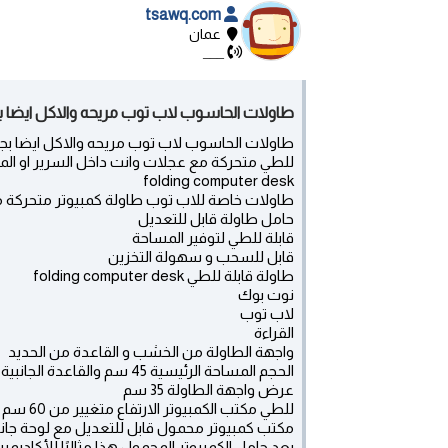
tsawq.com
عمان
___
طاولات الحاسوب لاب توب مريحه والاكل ايضا بج
طاولات الحاسوب لاب توب مريحه والاكل ايضا بجان
للطي متحركة مع عجلات وانت داخل السرير او المق
folding computer desk
طاولات خاصة للاب توب طاولة كمبيوتر متحركة 
حامل طاولة قابل للتعديل
قابلة للطي لتوفير المساحة
قابل للسحب و سهولة التخزين
طاولة قابلة للطي folding computer desk
نوت بوك
لاب توب
القراءة
واجهة الطاولة من الخشب و القاعدة من الحديد
الحجم المساحة الرئيسية 45 سم والقاعدة الجانبية 20 سم الاجمالي 65 سم
عرض واجهة الطاولة 35 سم
للطي مكتب الكمبيوتر الارتفاع متغيير من 60 سم الى 90 سم
مكتب كمبيوتر محمول قابل للتعديل مع لوحة جانب
يعد حامل الكمبيوتر المحمول هذا مثاليًا للأكاديميي