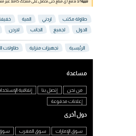
تنبيه!
لا تدفع أي مبلغ حتى تحصل على منتجك كاملا غير م
طاولة مكتب
اردني
المية
خفيفة
الدول
لجميع
الجانب
لاردن
الرئيسية
تجهيزات منزلية
طاولات الح
مساعدة
من نحن
إتصل بنا
إتفاقية الإستخدا
إعلانات مدفوعة
دول أخرى
سوق الإمارات
سوق المغرب
سوق 