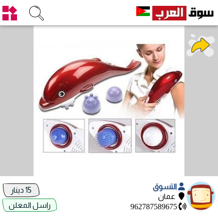
التسوق
15 دينار
عمان
راسل المعلن
962787589675