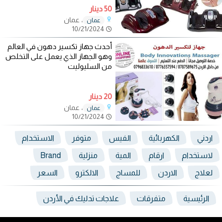
50 دينار
، عمان
عمان
10/21/2024
أحدث جهاز تكسير دهون في العالم
وهو الجهاز الذي يعمل على التخلص
من السليوليت
20 دينار
، عمان
عمان
10/21/2024
اردني
الكهربائية
الفيس
متوفر
الاستخدام
لاستخدام
ارقام
المية
منزلية
Brand
لعلاج
الاردن
للمساج
الالكترو
السعر
الرئيسية
متفرقات
علاجات تدليك في الأردن