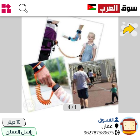
4
/
1
التسوق
10 دينار
عمان
راسل المعلن
962787589675