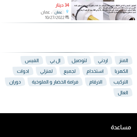
34 دينار
، عمان
عمان
10/27/2022
المنز
اردني
لتوصيل
ال بي
الفيس
الكهربا
استخدام
لجميع
لمنزلي
ادوات
التركيب
الارقام
فرامة الخضار و الملوخية
دوران
العال
مساعدة