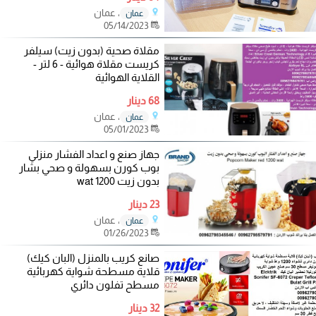
، عمان
عمان
05/14/2023
مقلاة صحية (بدون زيت) سيلفر
كريست مقلاة هوائية - 6 لتر -
القلاية الهوائية
68 دينار
، عمان
عمان
05/01/2023
جهاز صنع و اعداد الفشار منزلي
بوب كورن بسهولة و صحي بشار
بدون زيت 1200 wat
23 دينار
، عمان
عمان
01/26/2023
صانع كريب بالمنزل (البان كيك)
قلاية مسطحة شواية كهربائية
مسطح تفلون دائري
32 دينار