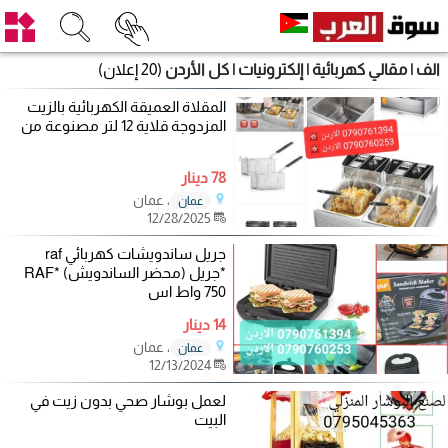
الف | مقالي كهربائية | إلكترونيات | كل الأردن
(20 إعلان)
المقلاة العميقة الكهربائية بالزيت
المزدوجة قلاية 12 لتر مصنوعة من
78 دينار
، عمان
عمان
12/28/2025
جريل ساندويشات كهربائي raf
*جريل (محضر الساندويش) RAF*
750 واط اس
14 دينار
، عمان
عمان
12/13/2024
لعمل بوشار صحي بدون زيت في
البيت