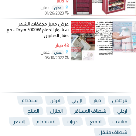
17 دينار
، عمان
عمان
01/26/2023
عرض مميز مجففات الشعر
سشوار الحمام Dryer 3000W - مع
جهاز الصابون
43 دينار
، عمان
عمان
03/10/2022
مرحاض
دينار
ال بي
لاردن
استخدام
اردني
شطاف المسافر
المنزل
المنتج
مناسب
لجميع
ادوات
لاستخدام
السعر
شطاف متنقل