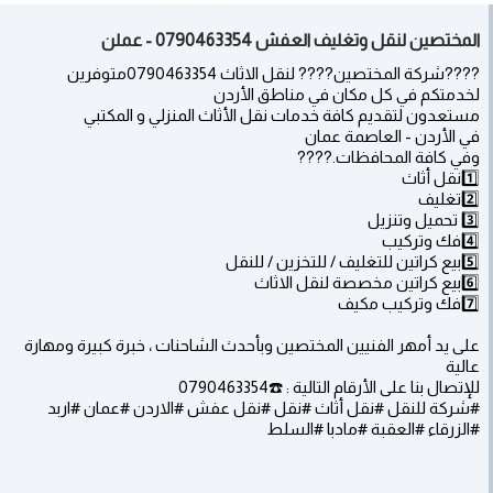
المختصين لنقل وتغليف العفش 0790463354 - عملن
????شركة المختصين???? لنقل الاثاث 0790463354متوفرين
لخدمتكم في كل مكان في مناطق الأردن
مستعدون لتقديم كافة خدمات نقل الأثاث المنزلي و المكتبي
في الأردن - العاصمة عمان
وفي كافة المحافظات.????
1️⃣نقل أثاث
2️⃣تغليف
3️⃣ تحميل وتنزيل
4️⃣فك وتركيب
5️⃣بيع كراتين للتغليف / للتخزين / للنقل
6️⃣بيع كراتين مخصصة لنقل الاثاث
7️⃣فك وتركيب مكيف
على يد أمهر الفنيين المختصين وبأحدث الشاحنات ، خبرة كبيرة ومهارة
عالية
للإتصال بنا على الأرقام التالية : ☎️0790463354
#شركة للنقل #نقل أثاث #نقل #نقل عفش #الاردن #عمان #اربد
#الزرقاء #العقبة #مادبا #السلط